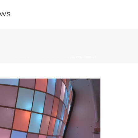
UWS
HOME
»
I-GLOW IN GEBRUIK
»
IGLOW-3DXL-1