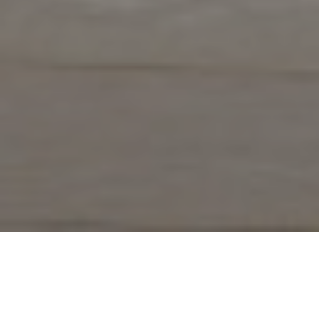
Op 26 juni 2019 heeft Koning Willem Alexander de Groene
waterstofinstallatie van de Gasunie in Veendam geopend.