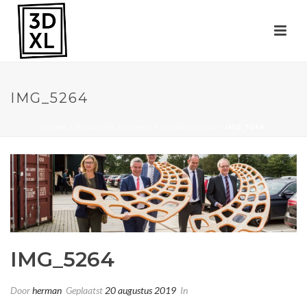
IMG_5264
HOME
»
BUILDING BOOM OP KONINGSDAG
»
IMG_5264
IMG_5264
Door
herman
Geplaatst
20 augustus 2019
In